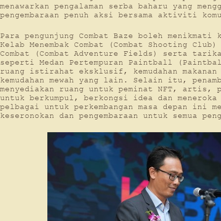
menawarkan pengalaman serba baharu yang meng
pengembaraan penuh aksi bersama aktiviti kom
Para pengunjung Combat Baze boleh menikmati 
Kelab Menembak Combat (Combat Shooting Club)
Combat (Combat Adventure Fields) serta tarik
seperti Medan Pertempuran Paintball (Paintba
ruang istirahat eksklusif, kemudahan makanan
kemudahan mewah yang lain. Selain itu, penam
menyediakan ruang untuk peminat NFT, artis, 
untuk berkumpul, berkongsi idea dan meneroka
pelbagai untuk perkembangan masa depan ini m
keseronokan dan pengembaraan untuk semua pen