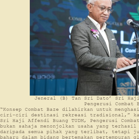
Jeneral (B) Tan Sri Dato’ Sri Haj
Pengerusi Combat 
“Konsep Combat Baze dilahirkan untuk menghas
ciri-ciri destinasi rekreasi tradisional,” k
Sri Haji Affendi Buang TUDM, Pengerusi Comba
bukan sahaja menonjolkan usaha yang terhasil
daripada semua pihak yang terlibat, tetapi j
baharu dalam bidang bertemakan pertempuran g