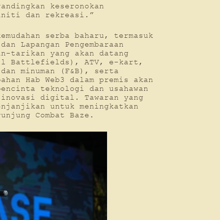
gandingkan keseronokan
uniti dan rekreasi.”
kemudahan serba baharu, termasuk
 dan Lapangan Pengembaraan
an-tarikan yang akan datang
ll Battlefields), ATV, e-kart,
 dan minuman (F&B), serta
bahan Hab Web3 dalam premis akan
pencinta teknologi dan usahawan
 inovasi digital. Tawaran yang
enjanjikan untuk meningkatkan
gunjung Combat Baze.