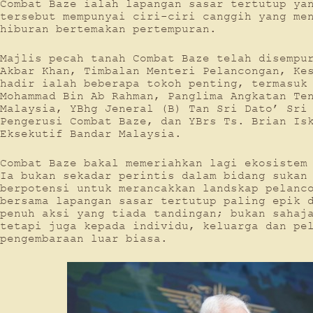
Combat Baze ialah lapangan sasar tertutup ya
tersebut mempunyai ciri-ciri canggih yang me
hiburan bertemakan pertempuran.
Majlis pecah tanah Combat Baze telah disempu
Akbar Khan, Timbalan Menteri Pelancongan, Ke
hadir ialah beberapa tokoh penting, termasuk
Mohammad Bin Ab Rahman, Panglima Angkatan Te
Malaysia, YBhg Jeneral (B) Tan Sri Dato’ Sri
Pengerusi Combat Baze, dan YBrs Ts. Brian Is
Eksekutif Bandar Malaysia.
Combat Baze bakal memeriahkan lagi ekosistem
Ia bukan sekadar perintis dalam bidang sukan
berpotensi untuk merancakkan landskap pelanc
bersama lapangan sasar tertutup paling epik 
penuh aksi yang tiada tandingan; bukan sahaj
tetapi juga kepada individu, keluarga dan pe
pengembaraan luar biasa.