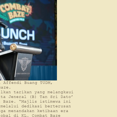
i Affendi Buang TUDM,
Baze.
ilkan tarikan yang melangkaui
ata Jeneral (B) Tan Sri Dato’
t Baze. “Majlis istimewa ini
 melalui dedikasi berterusan
uga menandakan ketibaan era
lobal di KL. Combat Baze