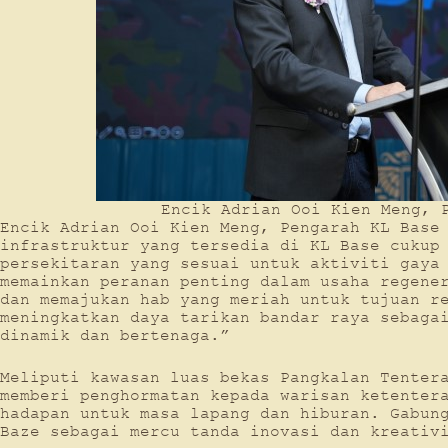
Encik Adrian Ooi Kien Meng, 
Encik Adrian Ooi Kien Meng, Pengarah KL Base
infrastruktur yang tersedia di KL Base cukup
persekitaran yang sesuai untuk aktiviti gaya
memainkan peranan penting dalam usaha regene
dan memajukan hab yang meriah untuk tujuan r
meningkatkan daya tarikan bandar raya sebaga
dinamik dan bertenaga.”
Meliputi kawasan luas bekas Pangkalan Tenter
memberi penghormatan kepada warisan ketenter
hadapan untuk masa lapang dan hiburan. Gabun
Baze sebagai mercu tanda inovasi dan kreativ