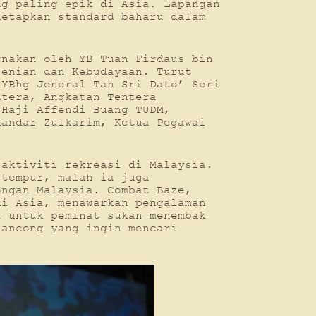
ng paling epik di Asia. Lapangan
netapkan standard baharu dalam
rnakan oleh YB Tuan Firdaus bin
senian dan Kebudayaan. Turut
 YBhg Jeneral Tan Sri Dato’ Seri
ntera, Angkatan Tentera
 Haji Affendi Buang TUDM,
kandar Zulkarim, Ketua Pegawai
 aktiviti rekreasi di Malaysia.
 tempur, malah ia juga
ongan Malaysia. Combat Baze,
di Asia, menawarkan pengalaman
a untuk peminat sukan menembak
lancong yang ingin mencari