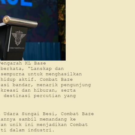
Pengarah KL Base
 berkata, “Lanskap dan
 sempurna untuk menghasilkan
 hidup aktif. Combat Baze
rasi bandar, menarik pengunjung
ekreasi dan hiburan, serta
i destinasi percutian yang
a Udara Sungai Besi, Combat Baze
aannya sambil memandang ke
gan unik ini menjadikan Combat
iti dalam industri.