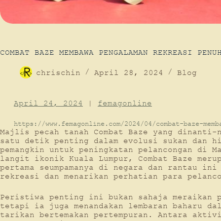
COMBAT BAZE MEMBAWA PENGALAMAN REKREASI PENU
chrischin
April 28, 2024
Blog
April 24, 2024
|
femagonline
https://www.femagonline.com/2024/04/combat-baze-memb
Majlis pecah tanah Combat Baze yang dinanti-
satu detik penting dalam evolusi sukan dan h
pemangkin untuk peningkatan pelancongan di M
langit ikonik Kuala Lumpur, Combat Baze meru
pertama seumpamanya di negara dan rantau ini
rekreasi dan menarikan perhatian para pelanc
Peristiwa penting ini bukan sahaja meraikan 
tetapi ia juga menandakan lembaran baharu da
tarikan bertemakan pertempuran. Antara aktiv